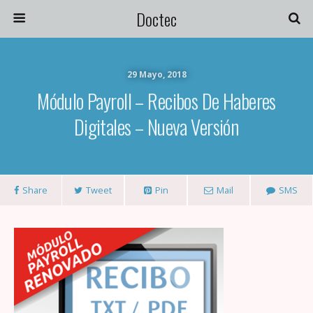
Doctec
29 Mayo, 2018
Módulo Payroll – Recibos De Haberes
Digitales – Nueva Versión
Share
Tweet
Pin
Mail
SMS