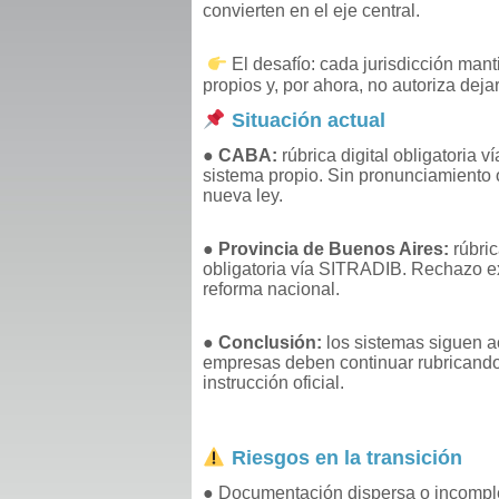
convierten en el eje central.
El desafío: cada jurisdicción man
propios y, por ahora, no autoriza dejar
Situación actual
●
CABA:
rúbrica digital obligatoria v
sistema propio. Sin pronunciamiento o
nueva ley.
●
Provincia de Buenos Aires:
rúbric
obligatoria vía SITRADIB. Rechazo exp
reforma nacional.
●
Conclusión:
los sistemas siguen ac
empresas deben continuar rubricand
instrucción oficial.
Riesgos en la transición
● Documentación dispersa o incompl