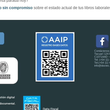
esa parada hoy?
o sin compromiso
sobre el estado actual de tus libros laborales
Contáctenos
Tacuarí 124 P
C1071AAD – B
Tel. (+54 11)
Tel.(+54 11)
info@doctec