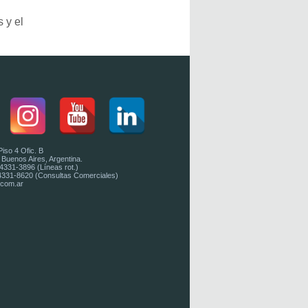
 y el
iso 4 Ofic. B
uenos Aires, Argentina.
 4331-3896 (Líneas rot.)
 4331-8620 (Consultas Comerciales)
.com.ar