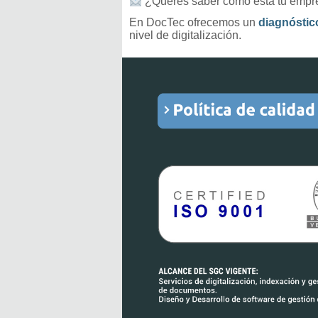
¿Querés saber cómo está tu empr
En DocTec ofrecemos un
diagnóstic
nivel de digitalización.