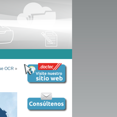
 que OCR
»