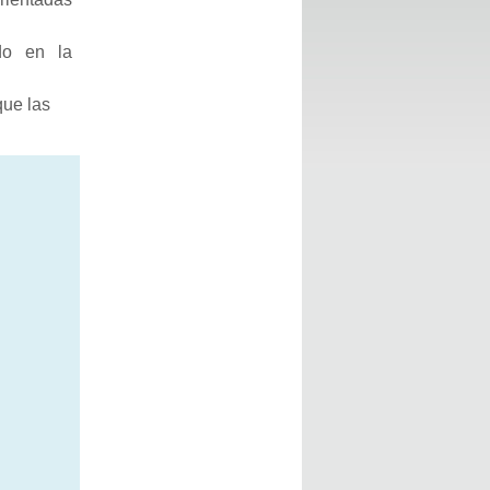
do en la
que las