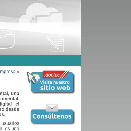
 empresa
»
ntal, una
cumental
.
gital el
eso desde
os.
 usuarios
et, es una