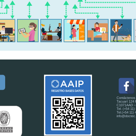
Contáctenos
Tacuarí 124 P
C1071AAD – B
Tel. (+54 11)
Tel.(+54 11)
info@doctec