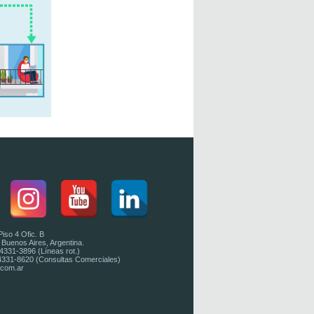
iso 4 Ofic. B
uenos Aires, Argentina.
 4331-3896 (Líneas rot.)
 4331-8620 (Consultas Comerciales)
.com.ar