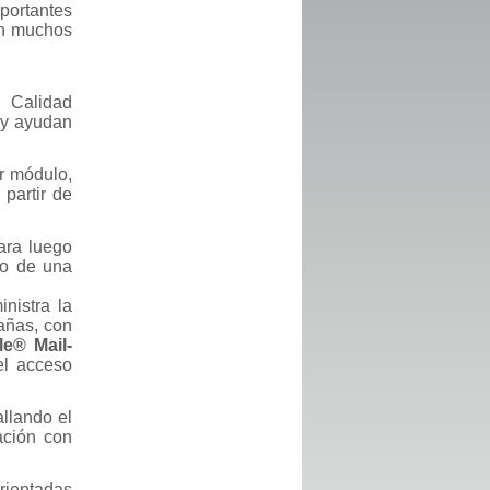
portantes
 en muchos
e Calidad
 y ayudan
r módulo,
partir de
ara luego
lo de una
inistra la
añas, con
e® Mail-
el acceso
allando el
ación con
rientadas