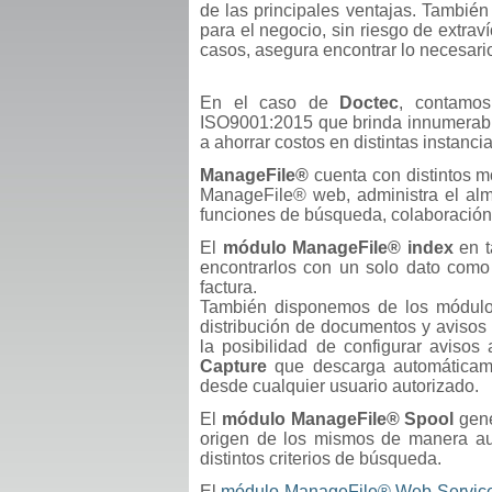
de las principales ventajas. Tambié
para el negocio, sin riesgo de extra
casos, asegura encontrar lo necesari
En el caso de
Doctec
, contamo
ISO9001:2015 que brinda innumerable
a ahorrar costos en distintas instanci
ManageFile®
cuenta con distintos m
ManageFile® web, administra el alma
funciones de búsqueda, colaboración,
El
módulo ManageFile® index
en t
encontrarlos con un solo dato como
factura.
También disponemos de los módulo
distribución de documentos y avisos
la posibilidad de configurar aviso
Capture
que descarga automáticament
desde cualquier usuario autorizado.
El
módulo ManageFile® Spool
gene
origen de los mismos de manera auto
distintos criterios de búsqueda.
El
módulo ManageFile® Web-Servic