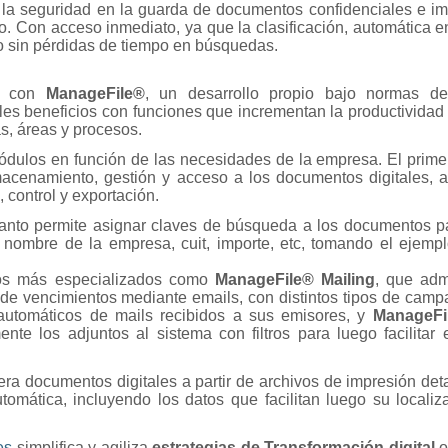
n la seguridad en la guarda de documentos confidenciales e im
vío. Con acceso inmediato, ya que la clasificación, automática
o sin pérdidas de tiempo en búsquedas.
s con
ManageFile®
, un desarrollo propio bajo normas d
s beneficios con funciones que incrementan la productividad
as, áreas y procesos.
ódulos en función de las necesidades de la empresa. El prime
cenamiento, gestión y acceso a los documentos digitales, a 
 control y exportación.
anto permite asignar claves de búsqueda a los documentos p
 nombre de la empresa, cuit, importe, etc, tomando el ejemp
s más especializados como
ManageFile® Mailing
, que adm
 de vencimientos mediante emails, con distintos tipos de camp
s automáticos de mails recibidos a sus emisores, y
ManageFil
e los adjuntos al sistema con filtros para luego facilitar 
ra documentos digitales a partir de archivos de impresión det
mática, incluyendo los datos que facilitan luego su localiz
es
simplifica y agiliza
estrategias de Transformación digital
o